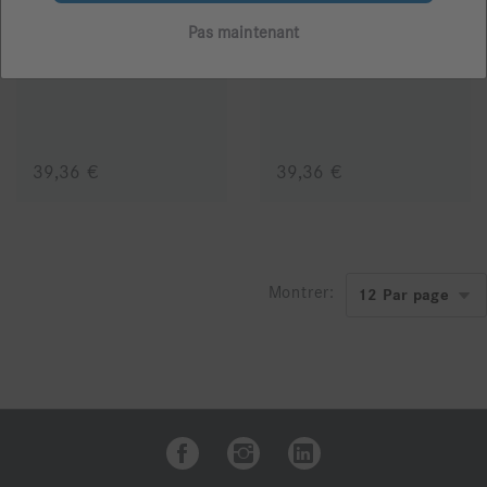
Pas maintenant
10839
839
39,36 €
39,36 €
Montrer: