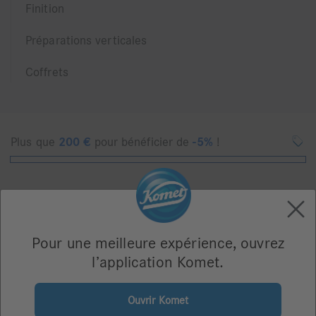
Finition
Préparations verticales
Coffrets
Plus que
200
€
pour bénéficier de
-5%
!
Pour une meilleure expérience, ouvrez
l’application Komet.
Ouvrir Komet