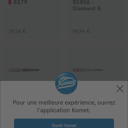
8379
S5856 -
Diamant S
39,36 €
98,94 €
856XC - Deep Purple
8889
Pour une meilleure expérience, ouvrez
l’application Komet.
91,20 €
63,72 €
Ouvrir Komet