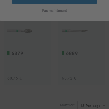
Pas maintenant
6379
6889
68,76 €
63,72 €
Montrer: