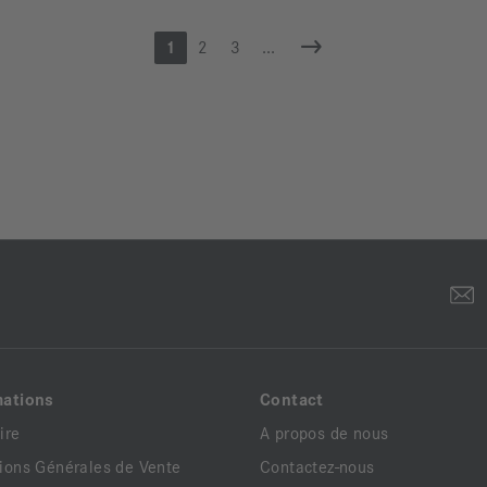
1
2
3
...
mations
Contact
ire
A propos de nous
ions Générales de Vente
Contactez-nous