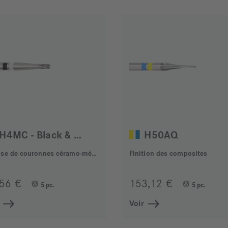
H4MC - Black & White
H50AQ
Dépose de couronnes céramo-métalliques
Finition des composites
,56 €
153,12 €
5 pc.
5 pc.
Voir