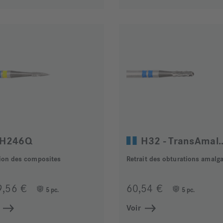
H246Q
H32 - Tran
tion des composites
Retrait des obturations amal
9,56 €
60,54 €
5 pc.
5 pc.
Voir