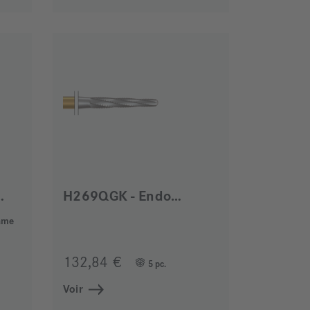
sAmalgam
H269QGK - EndoGuard
game
132,84 €
5 pc.
Voir