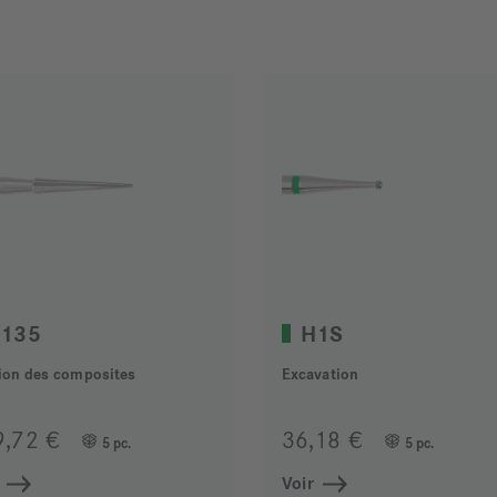
135
H1S
tion des composites
Excavation
9,72 €
36,18 €
5 pc.
5 pc.
Voir