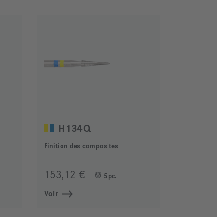
H134Q
Finition des composites
153,12 €
5 pc.
Voir