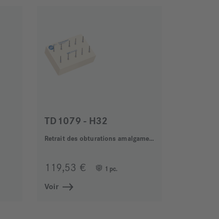
TD1079 - H32
Retrait des obturations amalgame (TransAmalgam)
119,53 €
1 pc.
Voir