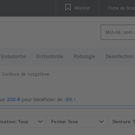
Wishlist
Fiche de Sto
Endodontie
Orthodontie
Podologie
Désinfection
/
Carbure de tungstène
que
200
€
pour bénéficier de
-5%
!
ication: Tous
Forme: Tous
Denture: 