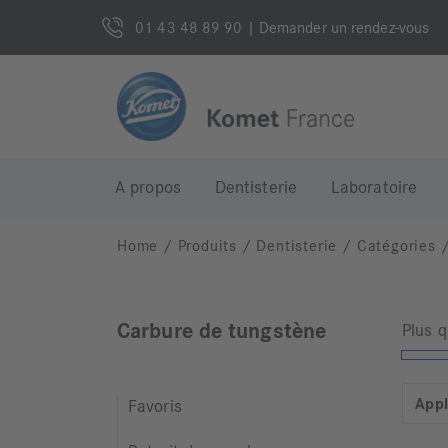
01 43 48 89 90
| Demander un rendez-vous
A propos
Dentisterie
Laboratoire
Home
/
Produits
/
Dentisterie
/
Catégories
Carbure de tungstène
Plus 
Appl
Favoris