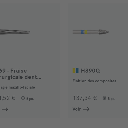
9 - Fraise
H390Q
chirurgicale denture lisse
Finition des composites
rgie maxillo-faciale
8,52 €
137,34 €
5 pc.
5 pc.
Voir