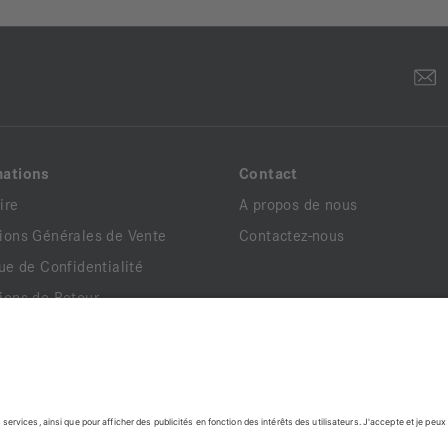
mations
Contact
ire
A propos de nous
ions Générales de Vente
Contactez-nous
que de Confidentialité
ions de Retour
ns Légales
ents Légaux
que de Livraison