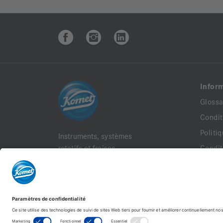
Infor
Glossa
Condit
Politi
Instruments, systèmes
rotatifs et fraises
Condit
dentaires
Mentio
Komet France, 18 rue
Docum
Fourcroy 75017 Paris
Politi
Siret: 30875853100054
FAQ
Code NAF/APE: 46.46Z