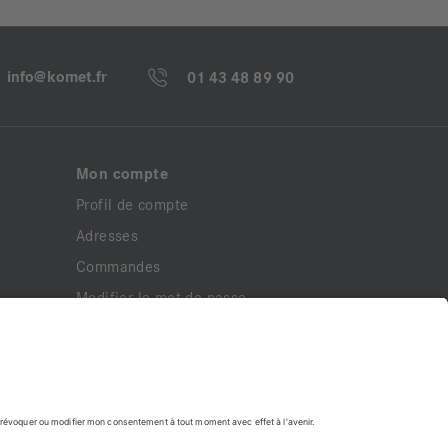
info@komet.fr
01 43 48 89 90
Mon compte
Profil de compte
Adresses
Commandes
Modifier le mot de passe