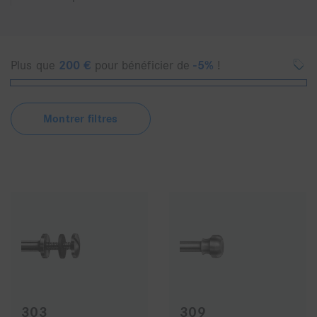
Plus que
200
€
pour bénéficier de
-5%
!
Montrer filtres
303
309