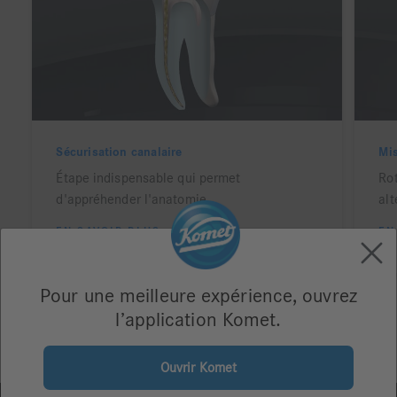
Sécurisation canalaire
Mi
Étape indispensable qui permet
Ro
d'appréhender l'anatomie...
alt
EN SAVOIR PLUS
EN
Pour une meilleure expérience, ouvrez
l’application Komet.
Ouvrir Komet