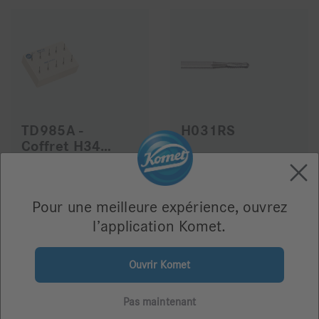
TD985A -
H031RS
Coffret H34 (Metal Cut)
145,70 €
384,00 €
Pour une meilleure expérience, ouvrez
l’application Komet.
Ouvrir Komet
Pas maintenant