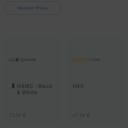
Montrer filtres
H4MC - Black
H40
& White
73,56 €
47,94 €