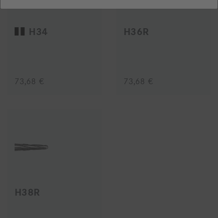
H34
H36R
73,68 €
73,68 €
H38R