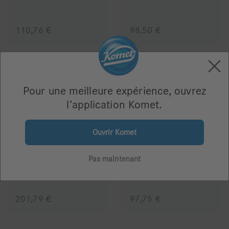
110,76 €
98,50 €
Pour une meilleure expérience, ouvrez
l’application Komet.
Ouvrir Komet
4562ST -
4573 - Coffret
Coffret inlays-onlays
Pas maintenant
201,79 €
97,75 €