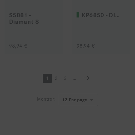
S5881 -
KP6850 - DIAO
Diamant S
98,94 €
98,94 €
1
2
3
...
Montrer: