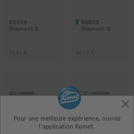
S5856 -
S6850 -
Diamant S
Diamant S
98,94 €
98,94 €
Pour une meilleure expérience, ouvrez
S6880 -
S6881 -
l’application Komet.
Diamant S
Diamant S