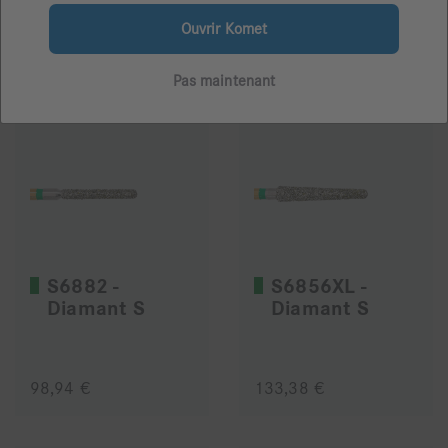
Ouvrir Komet
98,94 €
98,94 €
Pas maintenant
S6882 -
S6856XL -
Diamant S
Diamant S
98,94 €
133,38 €