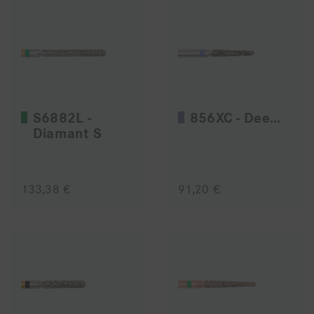
S6882L -
856XC - Deep Purple
Diamant S
133,38 €
91,20 €