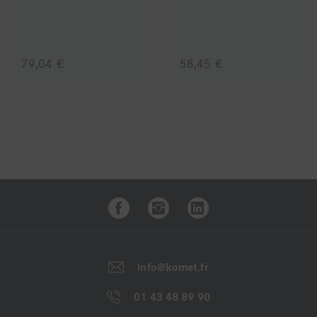
Avantages :
- Pouvoir abrasif important
79,04 €
58,45 €
- Durée de vie exceptionnelle
- Absence de dégagement de chaleur
- Bel état de surface lisse et fin
La gamme d’abrasifs
DCB jaune
à gros grain et la
gamme
DCB verte
à grand standard sont également
disponibles.
info@komet.fr
01 43 48 89 90