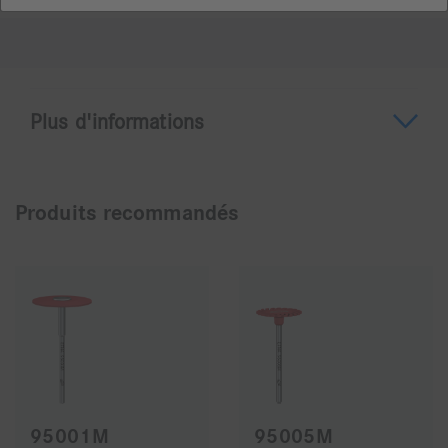
Plus d'informations
A propos du DCB7BA
Produits recommandés
Abrasif diamanté DCB ETNA
Grâce à son liant céramique dur imprégné de grains
de diamants, la DCB ETNA peut être utilisée sur
toutes les restaurations de zircone. La forme roue
DCB7 avec son grand diamètre est idéal pour les
gross corrections necessitant de retirer beaucoup de
matière.
95001M
95005M