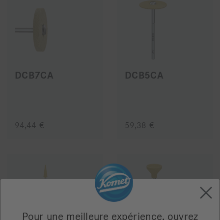
DCB7CA
DCB5CA
94,44 €
59,38 €
Pour une meilleure expérience, ouvrez