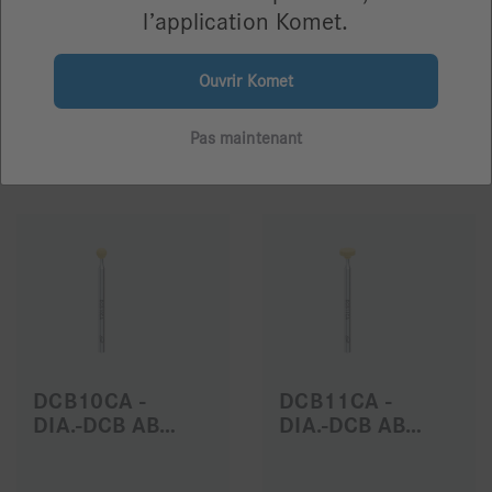
l’application Komet.
DCB12CA -
DCB6CA
DIA.-DCB ABRASIFS
Ouvrir Komet
Pas maintenant
33,36 €
59,38 €
DCB10CA -
DCB11CA -
DIA.-DCB ABRASIFS
DIA.-DCB ABRASIFS