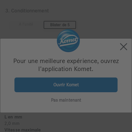
3. Conditionnement
A l'unité
Blister de 5
Pour une meilleure expérience, ouvrez
l’application Komet.
Description du produit
Ouvrir Komet
Taille
220
Pas maintenant
Taille Ø
220 1/10 mm
L en mm
2,0 mm
Vitesse maximale