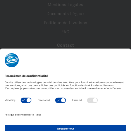
- Mise en forme douce
Mentions Légales
Documents Légaux
La gamme d’abrasifs
DCB jaune
à gros grain et la
gamme
DCB ETNA
pour la zircone sont également
Politique de Livraison
disponibles.
FAQ
Contact
A propos de nous
Contactez-nous
Mon compte
Profil de compte
Adresses
Commandes
DCB5.104.220 VPE 5
Modifier le mot de passe
296,88 €
59,38 € /Pièce