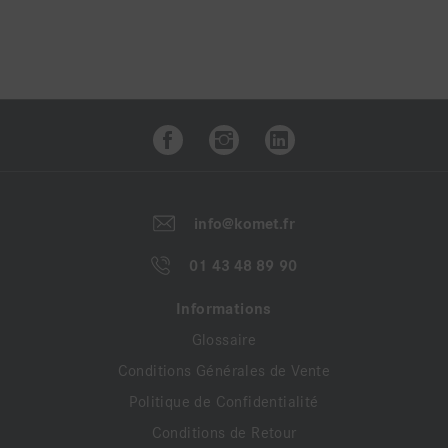
Abrasif diamanté DCB verte
Grâce à ses grains de diamant fin incrustés dans le
liant céramique, la DCB verte peut être utilisée sur
les restaurations céramo-céramiques. Elle est idéale
pour un travail de finition doux notamment sur le
dicilicate de lithium. La forme DCB5 avec son grand
diamètre permet un gros retrait de matière pour le
info@komet.fr
travail des points de contact ou de la réduction des
cuspides.
01 43 48 89 90
Informations
Glossaire
Avantages :
Conditions Générales de Vente
- Pouvoir abrasif standard
- Retrait de matière uniforme
Politique de Confidentialité
- Bel état de surface et glaçage mécanique facilité
Conditions de Retour