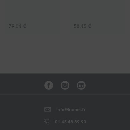
Avantages :
- Pouvoir abrasif important
79,04 €
58,45 €
- Durée de vie exceptionnelle
- Absence de dégagement de chaleur
- Bel état de surface lisse et fin
La gamme d’abrasifs
DCB jaune
à gros grain et la
gamme
DCB verte
à grand standard sont également
disponibles.
info@komet.fr
01 43 48 89 90