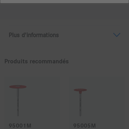
Plus d'informations
A propos du DCB10BA
Produits recommandés
Abrasif diamanté DCB ETNA
Grâce à son liant céramique dur imprégné de grains
de diamants, la DCB ETNA peut être utilisée sur
toutes les restaurations de zircone.La forme DCB10
est parfaitement adaptée grâce à sa forme boule au
travail de la face occlusale et pour les limites
cervicales.
95001M
95005M