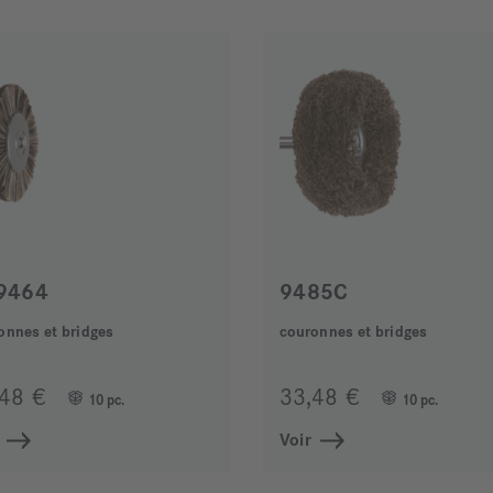
9464
9485C
onnes et bridges
couronnes et bridges
,48 €
33,48 €
10 pc.
10 pc.
Voir