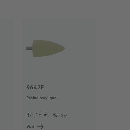
9642F
Résine acrylique
44,16 €
10 pc.
Voir