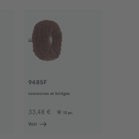
9485F
couronnes et bridges
33,48 €
10 pc.
Voir