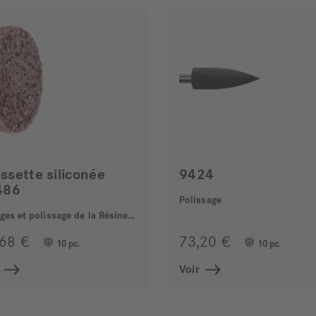
ssette siliconée
9424
486
Polissage
réglages et polissage de la Résine acrylique
,68 €
73,20 €
10 pc.
10 pc.
Voir