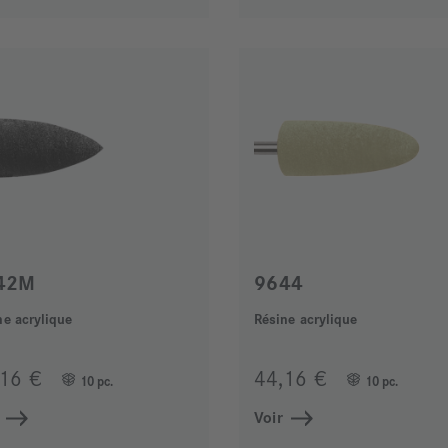
42M
9644
ne acrylique
Résine acrylique
,16 €
44,16 €
10 pc.
10 pc.
Voir