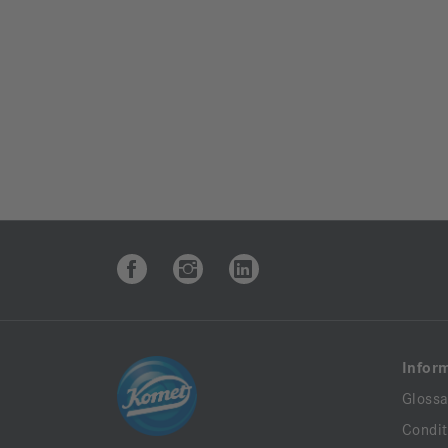
Infor
Glossa
Condit