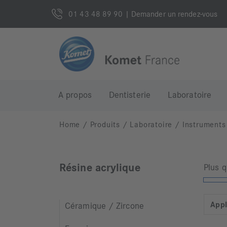
01 43 48 89 90
| Demander un rendez-vous
A propos
Dentisterie
Laboratoire
Home
/
Produits
/
Laboratoire
/
Instruments
Résine acrylique
Plus 
Appl
Céramique / Zircone