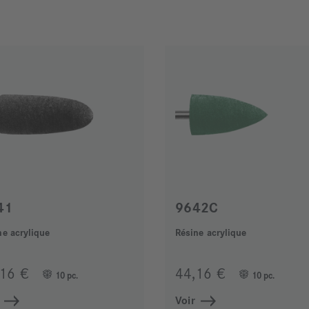
41
9642C
ne acrylique
Résine acrylique
,16 €
44,16 €
10 pc.
10 pc.
Voir