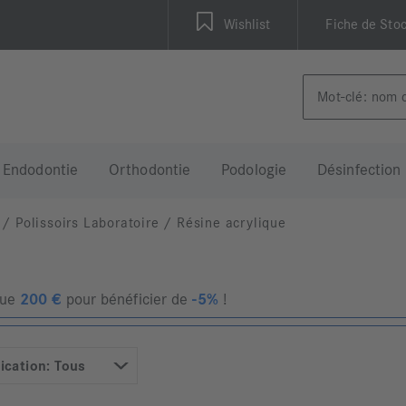
Wishlist
Fiche de Sto
Endodontie
Orthodontie
Podologie
Désinfection
/
Polissoirs Laboratoire
/
Résine acrylique
que
200
€
pour bénéficier de
-5%
!
ication: Tous