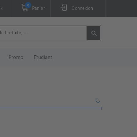
0
ck
Panier
Connexion
Promo
Etudiant