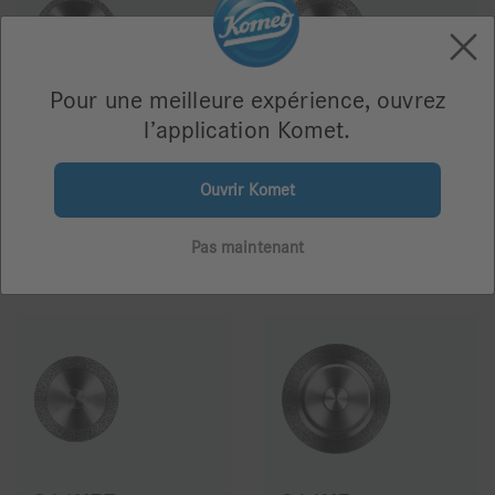
Pour une meilleure expérience, ouvrez
l’application Komet.
911
911H
Ouvrir Komet
Pas maintenant
36,50 €
36,50 €