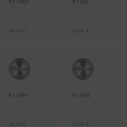
911HEF
911HF
36,50 €
63,36 €
911HH
911HK
36,50 €
51,94 €