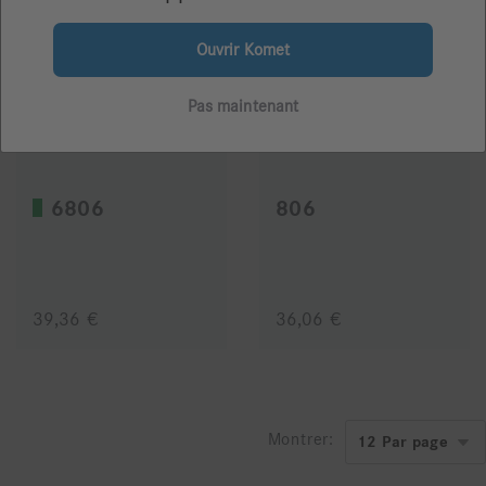
Ouvrir Komet
Pas maintenant
6806
806
39,36 €
36,06 €
Montrer: