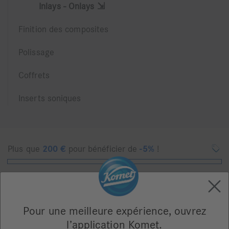
Inlays - Onlays ⇲
Finition des composites
Polissage
Coffrets
Inserts soniques
Plus que
200
€
pour bénéficier de
-5%
!
Montrer filtres
Pour une meilleure expérience, ouvrez
l’application Komet.