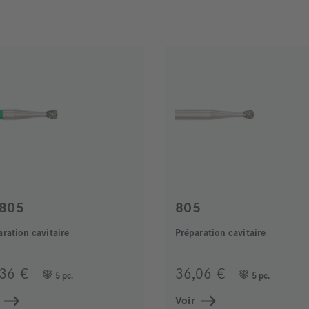
805
805
aration cavitaire
Préparation cavitaire
,36 €
36,06 €
5 pc.
5 pc.
Voir