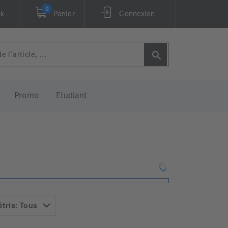
0
ck
Panier
Connexion
Promo
Etudiant
trie: Tous