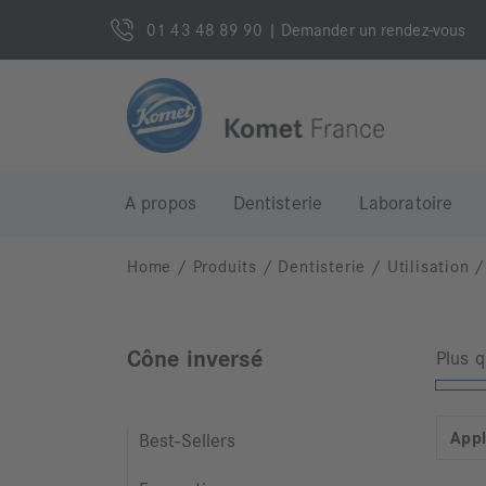
01 43 48 89 90
| Demander un rendez-vous
A propos
Dentisterie
Laboratoire
Home
/
Produits
/
Dentisterie
/
Utilisation
/
Cône inversé
Plus 
Appl
Best-Sellers