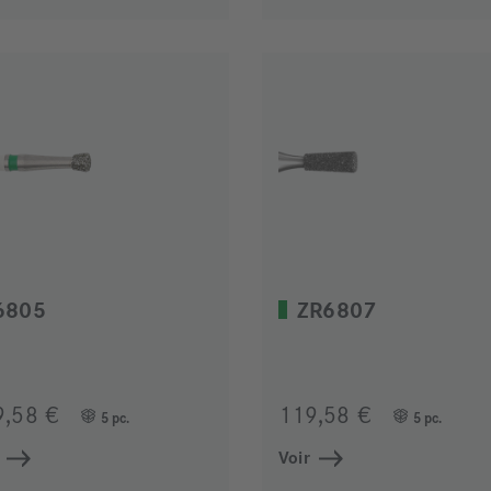
6805
ZR6807
9,58 €
119,58 €
5 pc.
5 pc.
Voir