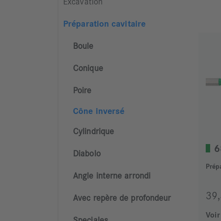
Excavation
Préparation cavitaire
Boule
Conique
Poire
Cône inversé
Cylindrique
6
Diabolo
Prép
Angle interne arrondi
39
Avec repère de profondeur
Voir
Speciales