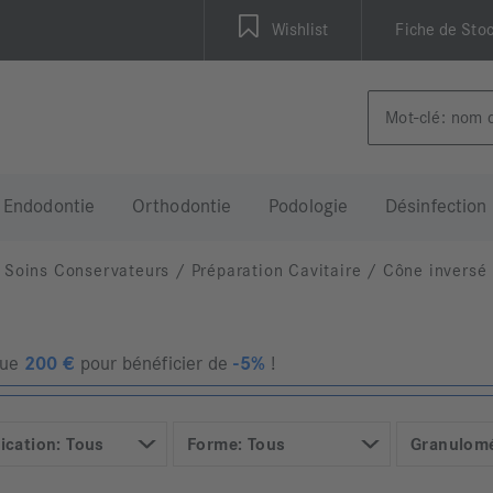
Wishlist
Fiche de Sto
Endodontie
Orthodontie
Podologie
Désinfection
Soins Conservateurs
/
Préparation Cavitaire
/
Cône inversé
que
200
€
pour bénéficier de
-5%
!
ication: Tous
Forme: Tous
Granulomé