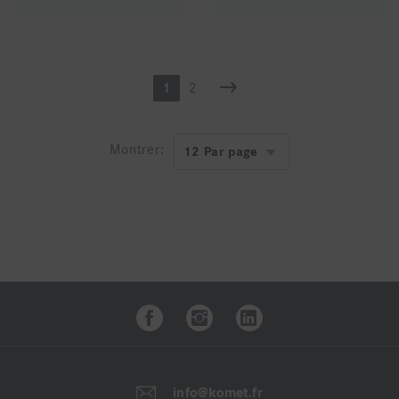
1
2
Montrer:
info@komet.fr