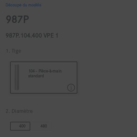
Découpe du modèle
987P
987P.104.400 VPE 1
1. Tige
104 - Pièce-à-main
standard
104 Pièce à main ø 2,35
2. Diamètre
400
480