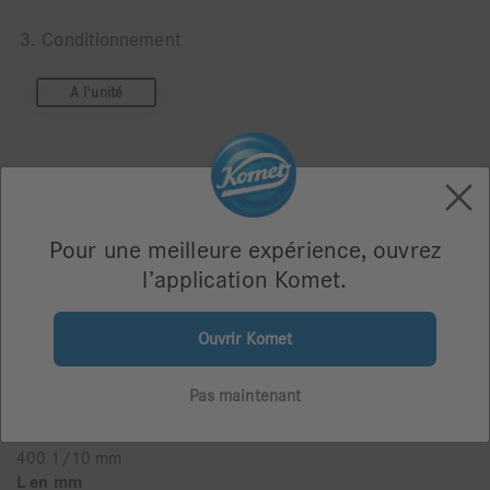
3. Conditionnement
A l'unité
Pour une meilleure expérience, ouvrez
Description du produit
l’application Komet.
Revêtement
Ouvrir Komet
7,5
Taille
Pas maintenant
400
Taille Ø
400 1/10 mm
L en mm