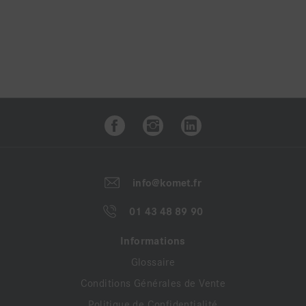
A propos du 987P
Cranté, diamanté 2 facesPour la séparation des
modèles en plâtre ou résinePeut être utilisé en
rotation en sens horaire ou antihoraire.
info@komet.fr
01 43 48 89 90
Informations
Glossaire
Conditions Générales de Vente
Politique de Confidentialité