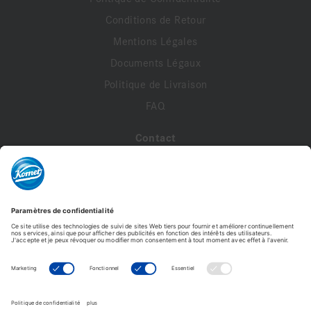
Conditions de Retour
Mentions Légales
Documents Légaux
Politique de Livraison
FAQ
Contact
A propos de nous
Contactez-nous
Mon compte
Profil de compte
Adresses
Commandes
987P.104.400 VPE 1
Modifier le mot de passe