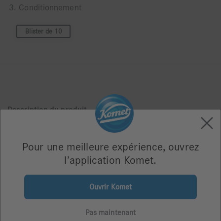
3. Conditionnement
Blister de 10
Description du produit
Application : Technique du pont de la couronne
Pour une meilleure expérience, ouvrez
Pour toutes les céramiques pleines
l’application Komet.
Ce système de polissage permet un polissage efficace de
toutes les céramiques en seulement deux étapes.
Ouvrir Komet
Cette polisseuse est idéale pour l'oxyde de zirconium,
l'alumine et les céramiques de presse.
Pas maintenant