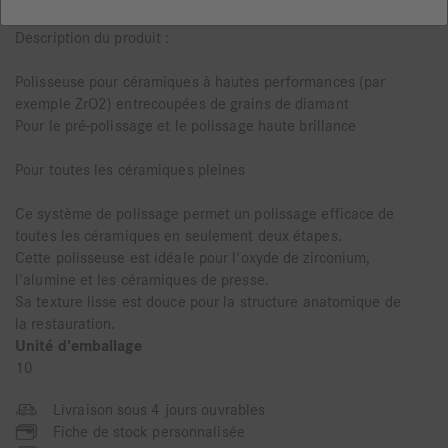
Utilisation
Description du produit :
Polisseuse pour céramiques à hautes performances (par
exemple ZrO2) entrecoupées de grains de diamant
Pour le pré-polissage et le polissage haute brillance
Pour toutes les céramiques pleines
Ce système de polissage permet un polissage efficace de
toutes les céramiques en seulement deux étapes.
Cette polisseuse est idéale pour l'oxyde de zirconium,
l'alumine et les céramiques de presse.
Sa texture lisse est douce pour la structure anatomique de
la restauration.
Unité d'emballage
10
Livraison sous 4 jours ouvrables
Fiche de stock personnalisée