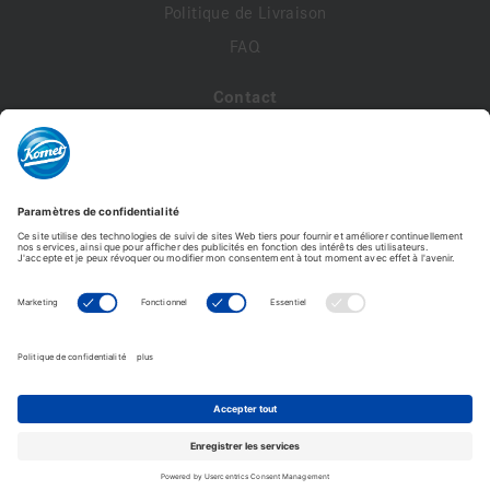
Politique de Livraison
FAQ
Contact
A propos de nous
Contactez-nous
Mon compte
Profil de compte
Adresses
Commandes
6911HF.104.220 VPE 1
Modifier le mot de passe
63,36 €
63,36 € /Pièce
Komet France - Copyright © 2026 - Tous droits réservés -
Ajouter au panier
Reproduction interdite. © Photos non contractuelles.