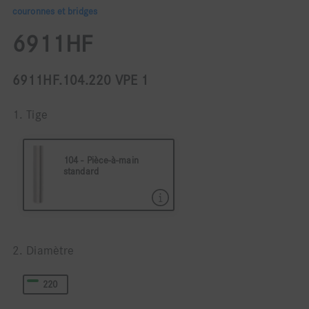
couronnes et bridges
6911HF
6911HF.104.220 VPE 1
1. Tige
104 - Pièce-à-main
standard
104 Pièce à main ø 2,35
2. Diamètre
220