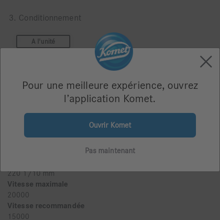
3. Conditionnement
A l'unité
Pour une meilleure expérience, ouvrez
l’application Komet.
Revêtement
Ouvrir Komet
3,0
Taille
Pas maintenant
220
Taille Ø
220 1/10 mm
Vitesse maximale
20000
Vitesse recommandée
15000