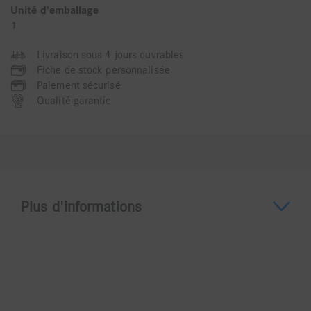
Unité d'emballage
1
Livraison sous 4 jours ouvrables
Fiche de stock personnalisée
Paiement sécurisé
Qualité garantie
Plus d'informations
A propos du 6911HF
911HF: L = 0,15 mm 6911HF: L = 0,20 mm
Diamanté 2 faces Renforcé pour une plus grande