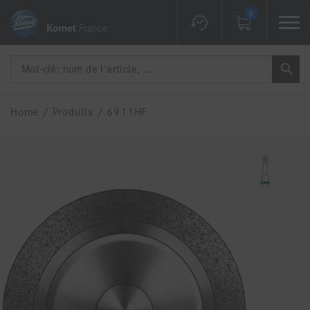
0
Home
/
Produits
/
6911HF