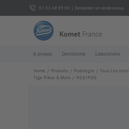
01 43 48 89 90
| Demander un rendez-vous
A propos
Dentisterie
Laboratoire
Home
/
Produits
/
Podologie
/
Tous Les Inst
Tige Pièce À Main
/
H261FSQ