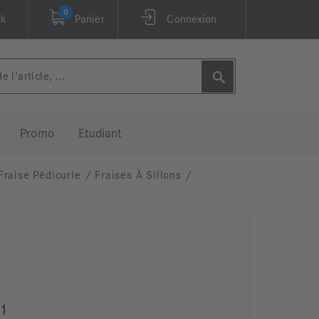
0
ck
Panier
Connexion
Promo
Etudiant
Fraise Pédicurie
/
Fraises À Sillons
/
 1