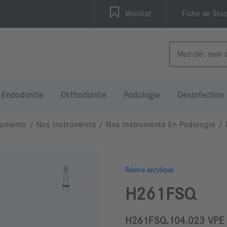
Wishlist
Fiche de Sto
Endodontie
Orthodontie
Podologie
Désinfection
ruments
/
Nos Instruments
/
Nos Instruments En Podologie
/
Résine acrylique
H261FSQ
H261FSQ.104.023 VPE