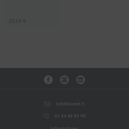
20,54 €
Avantages
Agit en condition de saleté
Effet rémanent
Vaporisateur rechargeable
info@komet.fr
2 mode d'utilisation : spray ou mousse
01 43 48 89 90
Efficacité
Informations