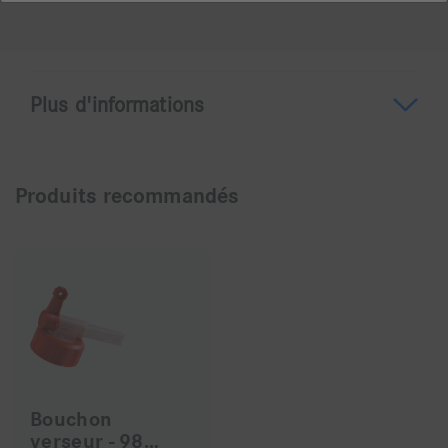
Plus d'informations
A propos du Minuten Spray
Produits recommandés
Solution à base d'alcool prête à l’emploi, sans
aldéhyde et sans phénol pour le nettoyage et la
désinfection rapides des surfaces, des dispositifs
médicaux non critiques et du mobilier comme par
exemple les manettes d'unit, les tablettes, l'unit,
etc...
Bouchon
verseur - 9834A