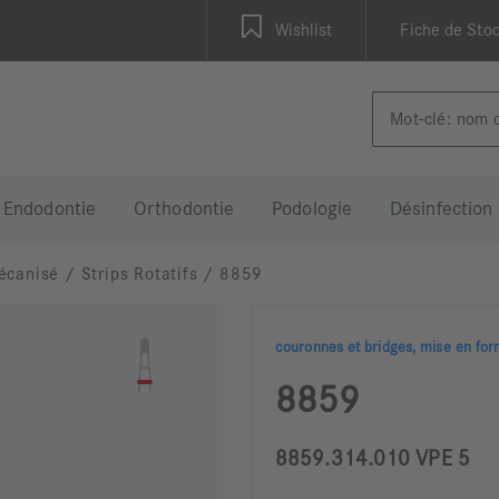
Wishlist
Fiche de Sto
Endodontie
Orthodontie
Podologie
Désinfection
écanisé
/
Strips Rotatifs
/
8859
couronnes et bridges, mise en for
8859
8859.314.010 VPE 5