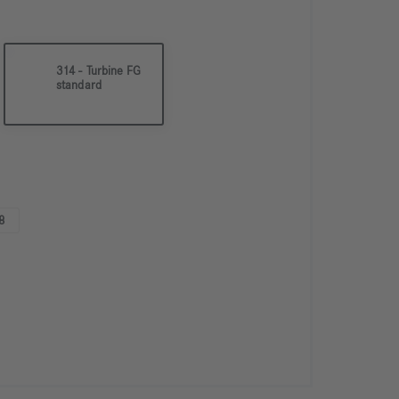
314 - Turbine FG
standard
8