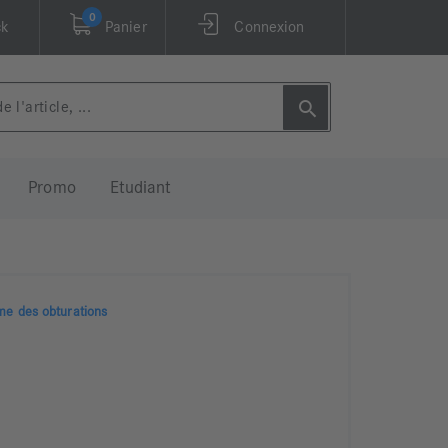
0
ck
Panier
Connexion
Promo
Etudiant
me des obturations