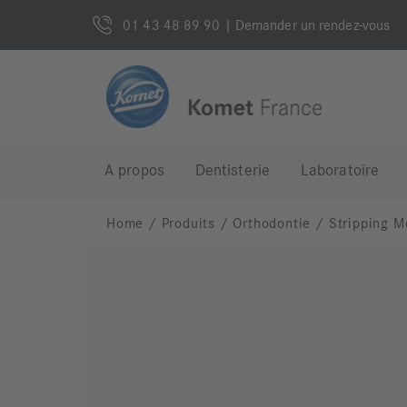
01 43 48 89 90
| Demander un rendez-vous
A propos
Dentisterie
Laboratoire
Home
/
Produits
/
Orthodontie
/
Stripping M