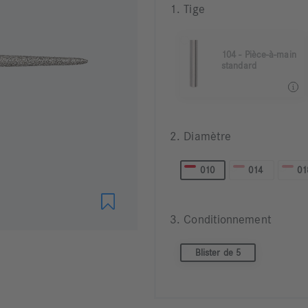
1. Tige
104 - Pièce-à-main
standard
104 Pièce à main ø 2,35
2. Diamètre
010
014
01
3. Conditionnement
Blister de 5