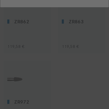
ZR862
ZR863
119,58 €
119,58 €
ZR972