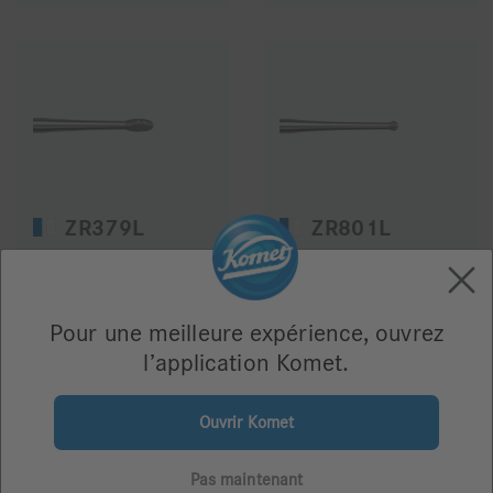
ZR379L
ZR801L
Pour une meilleure expérience, ouvrez
119,58 €
119,58 €
l’application Komet.
Ouvrir Komet
Pas maintenant