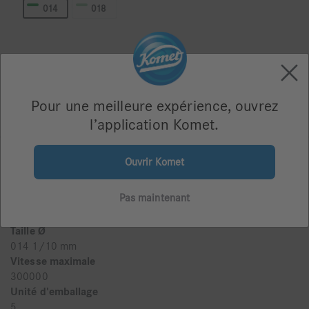
014
018
3. Conditionnement
Blister de 5
Pour une meilleure expérience, ouvrez
l’application Komet.
Ouvrir Komet
Pas maintenant
Taille
014
Taille Ø
014 1/10 mm
Vitesse maximale
300000
Unité d'emballage
5