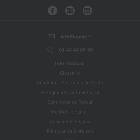
ZR et vous propose 5 nouvelles formes.
Avantages :
• Grande capacité d’abrasion : grâce aux cristaux
info@komet.fr
de diamant de haute qualité.
• Longévité améliorée : grâce à un ancrage
01 43 48 89 90
particulier des diamants.
• Une efficacité adaptée à la zironce : les diamants
Informations
calibrés sont idéalement répartis pour assurer une
Glossaire
abrasion régulière et sans risque pour la pièce
Conditions Générales de Vente
prothétique.
• Gros cristaux (bague verte-blanche)
Politique de Confidentialité
Haute capacité d’enlèvement, longévité maximale.
Conditions de Retour
• Cristaux moyens (bague bleue-
Mentions Légales
blanche).
Documents Légaux
Capacité d’enlèvement optimale, bon état de
surface.
Politique de Livraison
• Cristaux ﬁns (bague rouge-blanche)