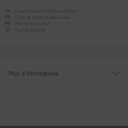
Livraison sous 4 jours ouvrables
Fiche de stock personnalisée
Paiement sécurisé
Qualité garantie
Plus d'informations
A propos du ZR6801L
Fiable et durable, la zircone n’en reste pas moins un
matériau difficile à travailler. Pour répondre à ces
nouvelles exigences, Komet a développé la gamme