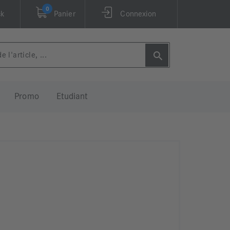
0
ck
Panier
Connexion
Promo
Etudiant