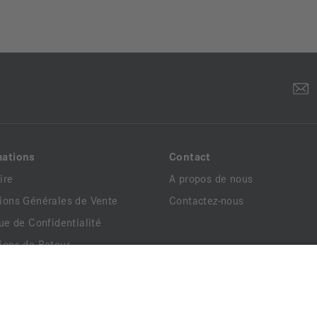
mations
Contact
ire
A propos de nous
ions Générales de Vente
Contactez-nous
que de Confidentialité
ions de Retour
ns Légales
ents Légaux
que de Livraison