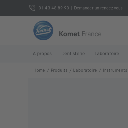
01 43 48 89 90
| Demander un rendez-vous
A propos
Dentisterie
Laboratoire
Home
/
Produits
/
Laboratoire
/
Instruments