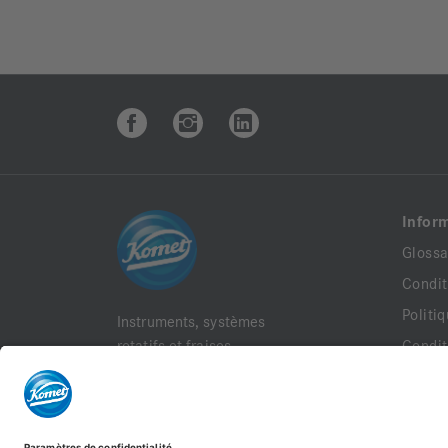
Infor
Glossa
Condit
Politi
Instruments, systèmes
rotatifs et fraises
Condit
dentaires
Mentio
Komet France, 18 rue
Docum
Fourcroy 75017 Paris
Politi