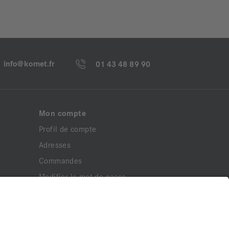
info@komet.fr
01 43 48 89 90
Mon compte
Profil de compte
Adresses
Commandes
Modifier le mot de passe