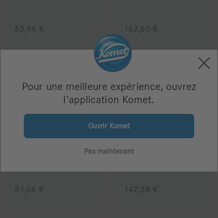
63,44 €
162,60 €
Pour une meilleure expérience, ouvrez
l’application Komet.
Ouvrir Komet
595 - Support
9952 - Porte
et inserts
instruments pour inserts soniques et leurs accessoires
Pas maintenant
81,06 €
142,38 €