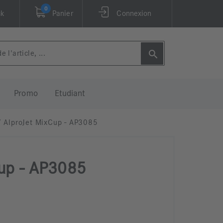
0
ck
Panier
Connexion
Promo
Etudiant
/
AlproJet MixCup - AP3085
Cup - AP3085