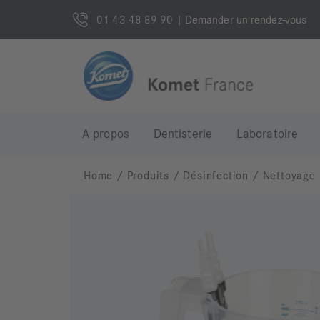
01 43 48 89 90
| Demander un rendez-vous
A propos
Dentisterie
Laboratoire
Home
/
Produits
/
Désinfection
/
Nettoyage 