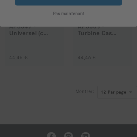
Pas maintenant
AP3547 -
AP3569 -
Universel (contre-angle/pièce à main)
Turbine Castellini
44,46 €
44,46 €
Montrer: