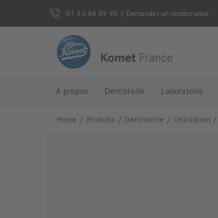
01 43 48 89 90
| Demander un rendez-vous
A propos
Dentisterie
Laboratoire
Home
/
Produits
/
Dentisterie
/
Utilisation
/