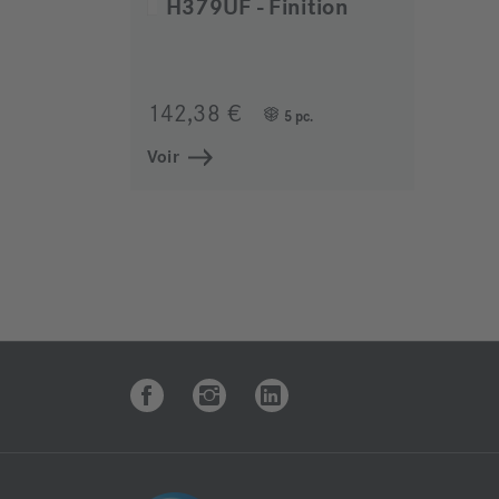
H379UF - Finition
142,38 €
5 pc.
Voir