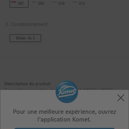
007
009
010
012
3. Conditionnement
Blister de 5
Description du produit
Compatible avec séries diamantés 8957/OSD2F, OSD3F
12 lames, normal
Taille
007
Pour une meilleure expérience, ouvrez
Taille Ø
l’application Komet.
007 1/10 mm
L en mm