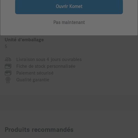
3,2 mm
Ouvrir Komet
Vitesse maximale
450000
Pas maintenant
Description particulière
OS3
Unité d'emballage
5
Livraison sous 4 jours ouvrables
Fiche de stock personnalisée
Paiement sécurisé
Qualité garantie
Produits recommandés