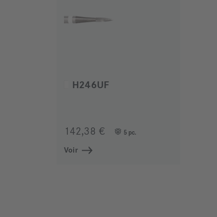
H246UF
142,38 €
5 pc.
Voir