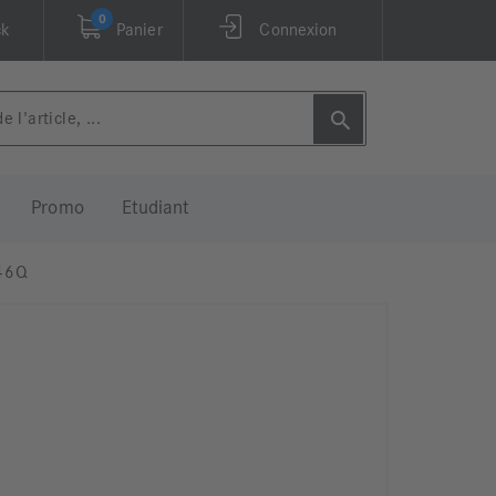
0
ck
Panier
Connexion
Promo
Etudiant
46Q