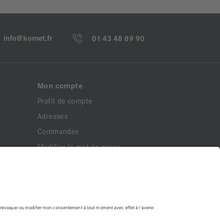
info@komet.fr
01 43 48 89 90
Mon compte
Profil de compte
Adresses
Commandes
Modifier le mot de passe