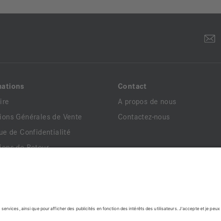
mations
Contact
ire
A propos de nous
ions Générales de Vente
Contactez-nous
que de Confidentialité
ions de Retour
ns Légales
ents Légaux
que de Livraison
139,56 €