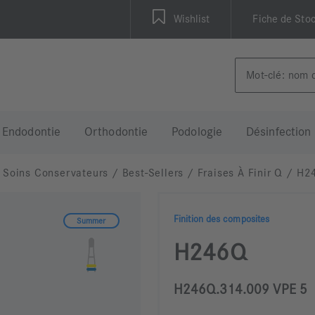
Wishlist
Fiche de Sto
Endodontie
Orthodontie
Podologie
Désinfection
Soins Conservateurs
/
Best-Sellers
/
Fraises À Finir Q
/
H2
Finition des composites
Summer
H246Q
H246Q.314.009 VPE 5