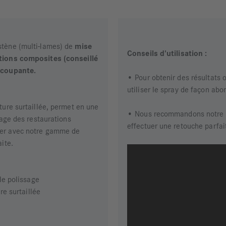
gstène (multi-lames) de
mise
Conseils d'utilisation :
tions composites (conseillé
 coupante.
• Pour obtenir des résultats 
utiliser le spray de façon a
ture surtaillée, permet en une
• Nous recommandons notre l
sage des restaurations
effectuer une retouche parfai
er avec notre gamme de
aite.
le polissage
re surtaillée