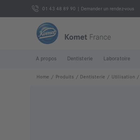
01 43 48 89 90
| Demander un rendez-vous
A propos
Dentisterie
Laboratoire
Home
/
Produits
/
Dentisterie
/
Utilisation
/