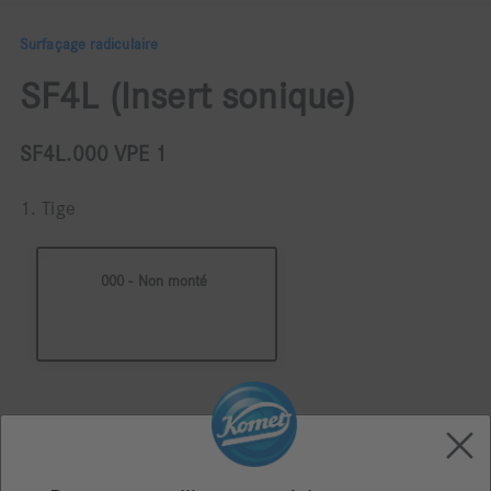
Surfaçage radiculaire
SF4L (Insert sonique)
SF4L.000 VPE 1
1. Tige
000 - Non monté
2. Conditionnement
A l'unité