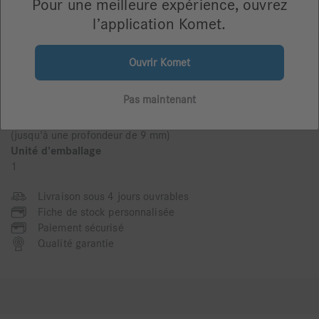
Pour une meilleure expérience, ouvrez
l’application Komet.
Ouvrir Komet
Pas maintenant
Description du produit
Insert, incurvé à gauche Retrait des dépots sous-gingivaux
(jusqu'à une profondeur de 9 mm)
Unité d'emballage
1
Livraison sous 4 jours ouvrables
Fiche de stock personnalisée
Paiement sécurisé
Qualité garantie