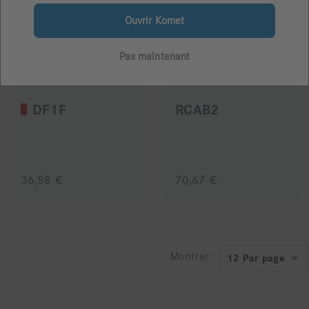
Ouvrir Komet
Pas maintenant
DF1F
RCAB2
36,58 €
70,67 €
Montrer: