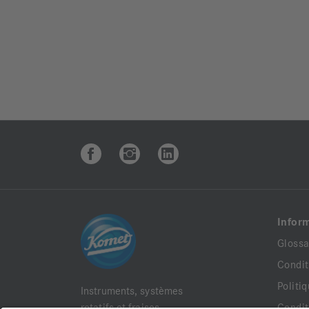
Infor
Glossa
Condit
Politi
Instruments, systèmes
rotatifs et fraises
Condit