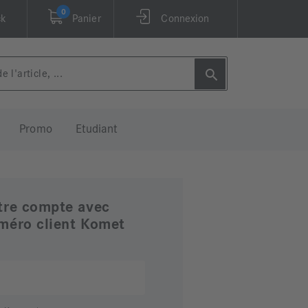
0
ck
Panier
Connexion
Promo
Etudiant
tre compte avec
méro client Komet