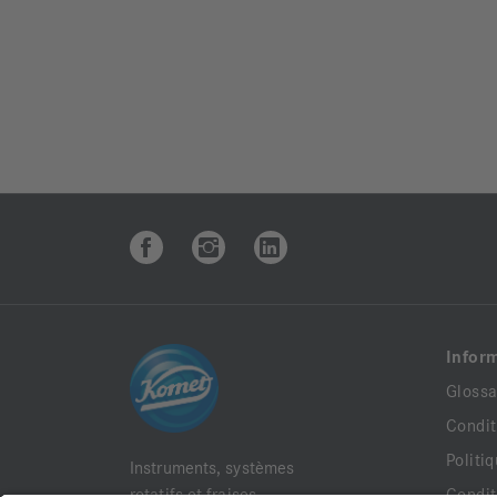
Infor
Glossa
Condit
Politi
Instruments, systèmes
rotatifs et fraises
Condit