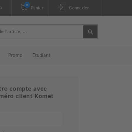
0
ck
Panier
Connexion
Promo
Etudiant
tre compte avec
méro client Komet