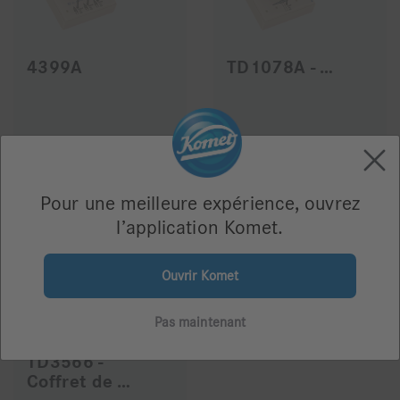
4399A
TD1078A - Coffret
310,42 €
272,62 €
Pour une meilleure expérience, ouvrez
l’application Komet.
Ouvrir Komet
Pas maintenant
TD3566 -
Coffret de Mr RIZZO Denis