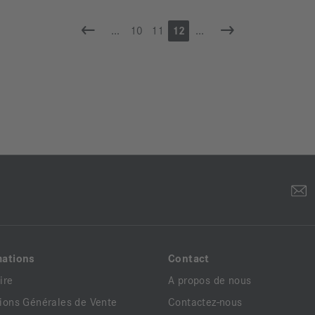
...
10
11
12
...
mations
Contact
ire
A propos de nous
ions Générales de Vente
Contactez-nous