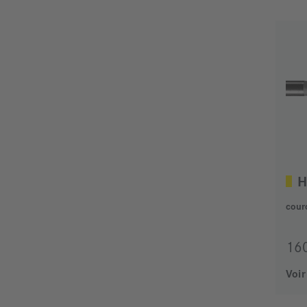
H
cour
16
Voir