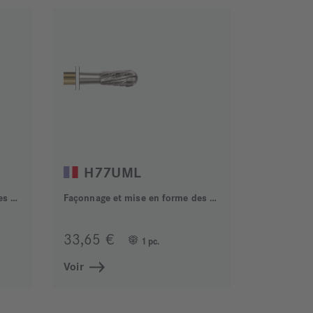
H77UML
Façonnage et mise en forme des alliages métalliques
Façonnage et mise en forme des alliages métalliques
33,65 €
1 pc.
Voir