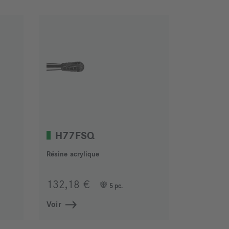
H77FSQ
Résine acrylique
132,18 €
5 pc.
Voir