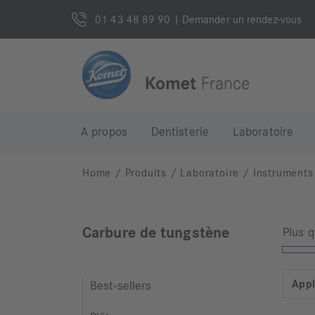
01 43 48 89 90
| Demander un rendez-vous
A propos
Dentisterie
Laboratoire
Home
/
Produits
/
Laboratoire
/
Instruments
Carbure de tungstène
Plus 
Appl
Best-sellers