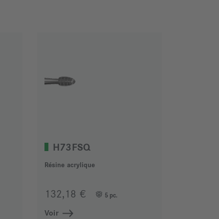
H73FSQ
Résine acrylique
132,18 €
5 pc.
Voir