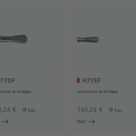
77DF
H77EF
onnes et bridges
couronnes et bridges
0,26 €
160,26 €
5 pc.
5 pc.
Voir