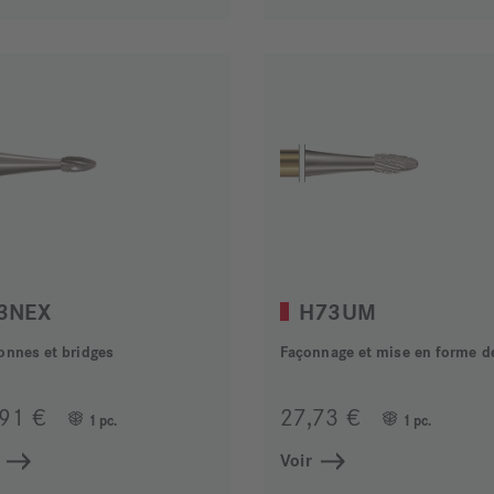
3NEX
H73UM
onnes et bridges
,91 €
27,73 €
1 pc.
1 pc.
Voir