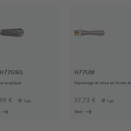
H77GSQ
H77UM
ne acrylique
,99 €
27,73 €
1 pc.
1 pc.
Voir