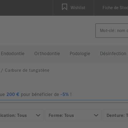
Wishlist
Fiche de Sto
Endodontie
Orthodontie
Podologie
Désinfection
/
Carbure de tungstène
que
200
€
pour bénéficier de
-5%
!
ication: Tous
Forme: Tous
Denture: 