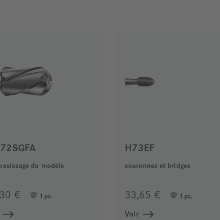
72SGFA
H73EF
ossissage du modèle
couronnes et bridges
,30 €
33,65 €
1 pc.
1 pc.
Voir