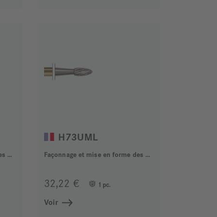
H73UML
Façonnage et mise en forme des alliages métalliques
Façonnage et mise en forme des alliages métalliques
32,22 €
1 pc.
Voir