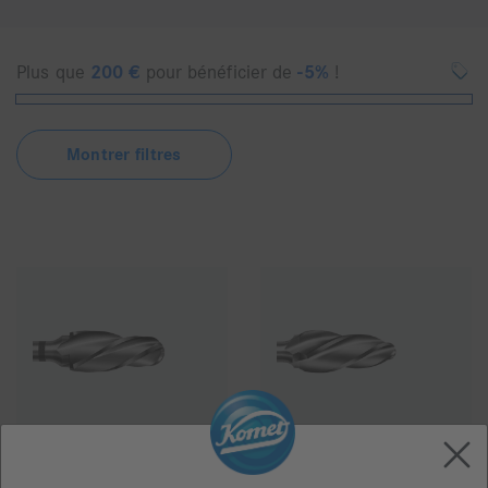
Plus que
200
€
pour bénéficier de
-5%
!
Montrer filtres
H79SGFA
H251SGFA