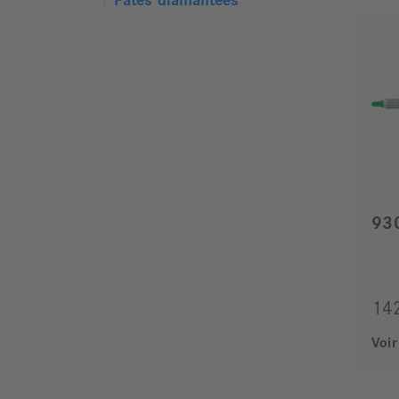
Pâtes diamantées
93
14
Voir