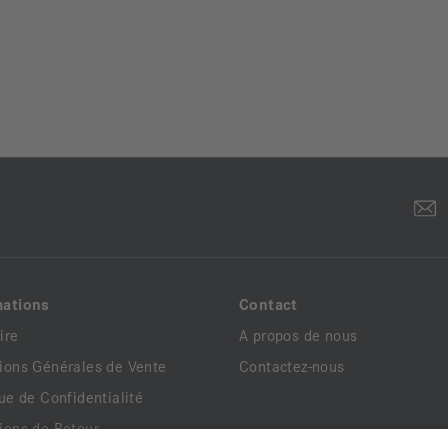
mations
Contact
ire
A propos de nous
ions Générales de Vente
Contactez-nous
que de Confidentialité
ions de Retour