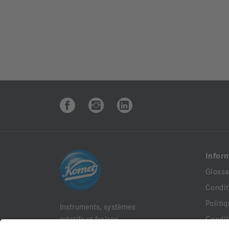
Infor
Glossa
Condit
Politi
Instruments, systèmes
rotatifs et fraises
Condit