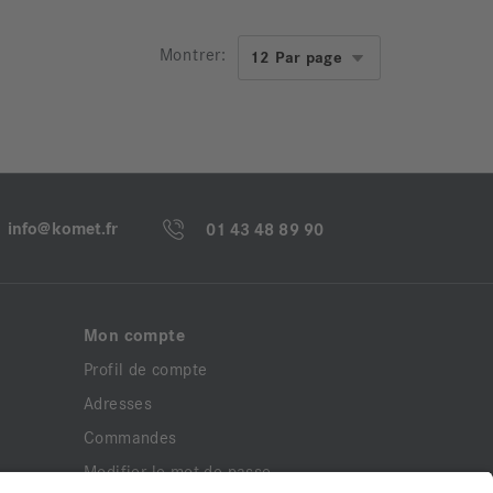
Montrer:
info@komet.fr
01 43 48 89 90
Mon compte
Profil de compte
Adresses
Commandes
Modifier le mot de passe