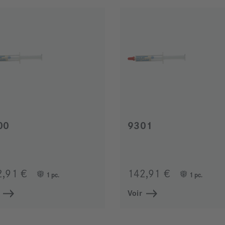
00
9301
2,91 €
142,91 €
1 pc.
1 pc.
Voir