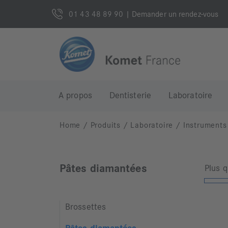
01 43 48 89 90
| Demander un rendez-vous
A propos
Dentisterie
Laboratoire
Home
/
Produits
/
Laboratoire
/
Instruments
Pâtes diamantées
Plus 
Brossettes