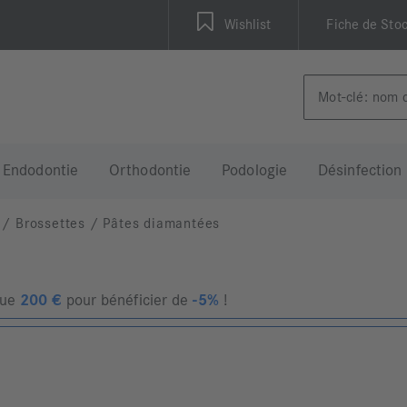
Wishlist
Fiche de Sto
Endodontie
Orthodontie
Podologie
Désinfection
/
Brossettes
/
Pâtes diamantées
que
200
€
pour bénéficier de
-5%
!