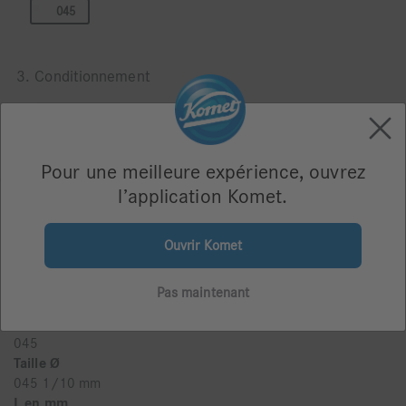
045
3. Conditionnement
Blister de 10
Pour une meilleure expérience, ouvrez
l’application Komet.
Ouvrir Komet
Description du produit
Polissoir à haut rendement pour métaux précieux, non
Pas maintenant
précieux, squelettés, utiliser hors bouche
Taille
045
Taille Ø
045 1/10 mm
L en mm