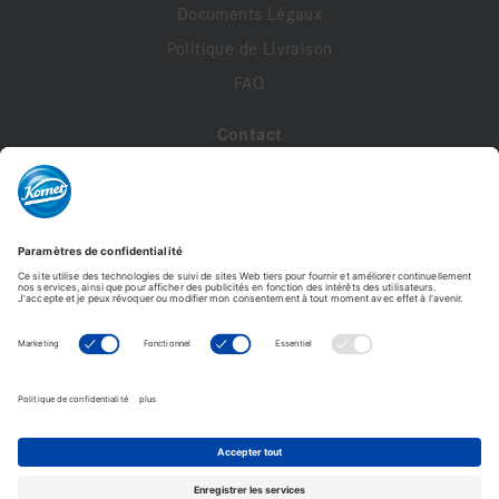
Documents Légaux
Politique de Livraison
FAQ
Contact
A propos de nous
Contactez-nous
Mon compte
Profil de compte
Adresses
Commandes
9620.104.045 VPE 10
Modifier le mot de passe
41,64 €
4,16 € /Pièce
Komet France - Copyright © 2026 - Tous droits réservés -
Ajouter au panier
Reproduction interdite. © Photos non contractuelles.