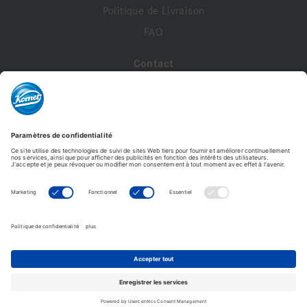
Politique de Livraison
FAQ
Contact
A propos de nous
Contactez-nous
Mon compte
Profil de compte
Adresses
Commandes
ZR863.314.014 VPE 5
Modifier le mot de passe
119,58 €
23,92 € /Pièce
Komet France - Copyright © 2026 - Tous droits réservés -
Ajouter au panier
Reproduction interdite. © Photos non contractuelles.