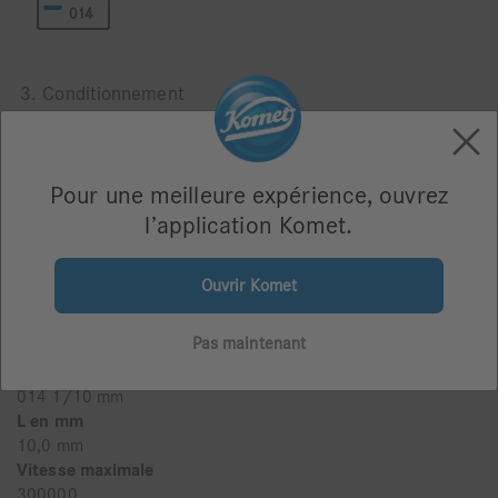
014
3. Conditionnement
Blister de 5
Pour une meilleure expérience, ouvrez
l’application Komet.
Ouvrir Komet
Taille
Pas maintenant
014
Taille Ø
014 1/10 mm
L en mm
10,0 mm
Vitesse maximale
300000