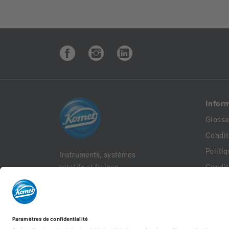
Infor
Glossa
Condit
Politi
Instruments, systèmes
rotatifs et fraises
Condit
dentaires
Mentio
Komet France, 18 rue
Docum
Fourcroy 75017 Paris
Politi
Siret: 30875853100054