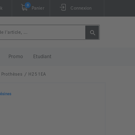
0
ck
Panier
Connexion
Promo
Etudiant
 Prothèses
/
H251EA
es résines