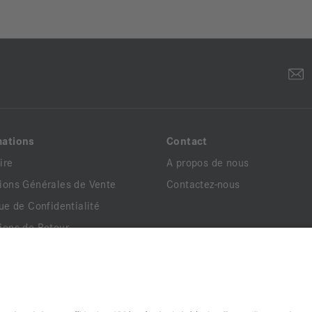
mations
Contact
ire
A propos de nous
ions Générales de Vente
Contactez-nous
que de Confidentialité
ions de Retour
ns Légales
ents Légaux
que de Livraison