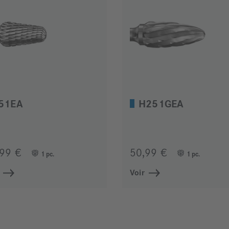
51EA
H251GEA
,99 €
50,99 €
1 pc.
1 pc.
Voir