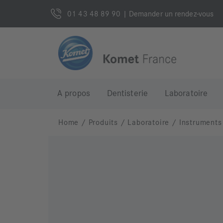
01 43 48 89 90
| Demander un rendez-vous
A propos
Dentisterie
Laboratoire
Home
/
Produits
/
Laboratoire
/
Instruments