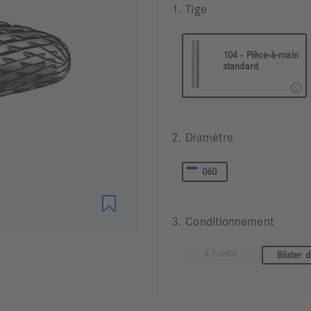
1. Tige
104 - Pièce-à-main
standard
104 Pièce à main ø 2,35
2. Diamètre
060
3. Conditionnement
A l'unité
Blister 