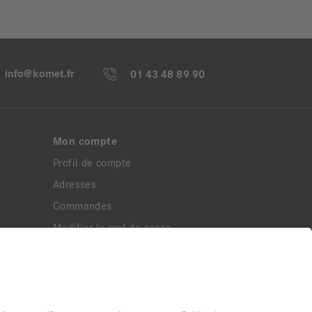
info@komet.fr
01 43 48 89 90
Mon compte
Profil de compte
Adresses
Commandes
Modifier le mot de passe