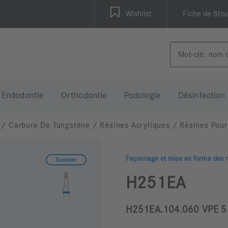
Wishlist
Fiche de Sto
Endodontie
Orthodontie
Podologie
Désinfection
/
Carbure De Tungstène
/
Résines Acryliques
/
Résines Pour
Façonnage et mise en forme d
Summer
H251EA
H251EA.104.060 VPE 5