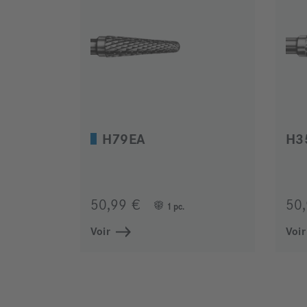
H79EA
H3
50,99 €
50
1 pc.
Voir
Voir