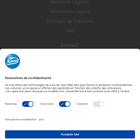
Mentions Légales
Documents Légaux
Politique de Livraison
FAQ
Contact
A propos de nous
Contactez-nous
Mon compte
Profil de compte
Adresses
Commandes
228L15.000.070 VPE 5
Modifier le mot de passe
79,44 €
15,89 € /Pièce
Komet France - Copyright © 2026 - Tous droits réservés -