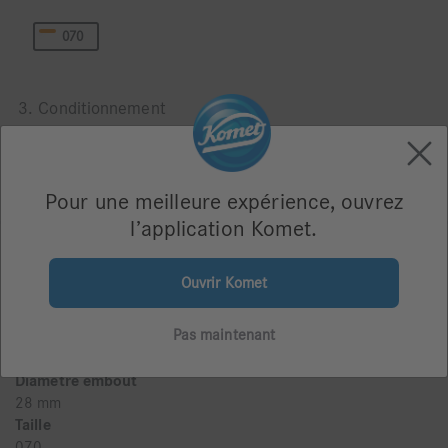
070
3. Conditionnement
Blister de 5
Pour une meilleure expérience, ouvrez
l’application Komet.
Ouvrir Komet
Description du produit
Pas maintenant
Tenon radiculaire avec tête pour reconstitutions directes
avec matériaux plastiques, titane pur
Diamètre embout
28 mm
Taille
070