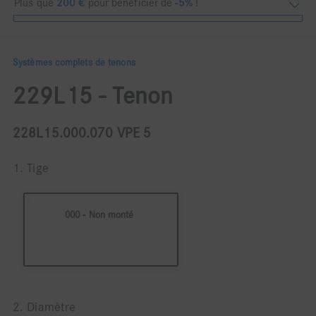
Plus que
200
€
pour bénéficier de
-5%
!
Systèmes complets de tenons
229L15 - Tenon
228L15.000.070 VPE 5
1. Tige
000 - Non monté
2. Diamètre