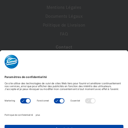
Mentions Légales
Documents Légaux
Politique de Livraison
FAQ
Contact
A propos de nous
Contactez-nous
Mon compte
Profil de compte
Adresses
Commandes
8878K.314.012 VPE 5
Modifier le mot de passe
68,76 €
13,75 € /Pièce