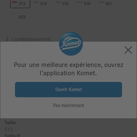
012
014
016
018
021
023
3. Conditionnement
Blister de 5
Pour une meilleure expérience, ouvrez
l’application Komet.
Ouvrir Komet
Description du produit
Pas maintenant
Congé ogival conique Compatible avec la série de fraises
en carbure H283K
Taille
012
Taille Ø