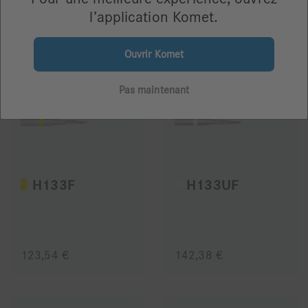
l’application Komet.
142,38 €
106,38 €
Ouvrir Komet
Pas maintenant
H133F
H133UF
123,54 €
142,38 €