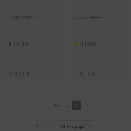
H134
H134F
113,34 €
140,10 €
...
4
Montrer: