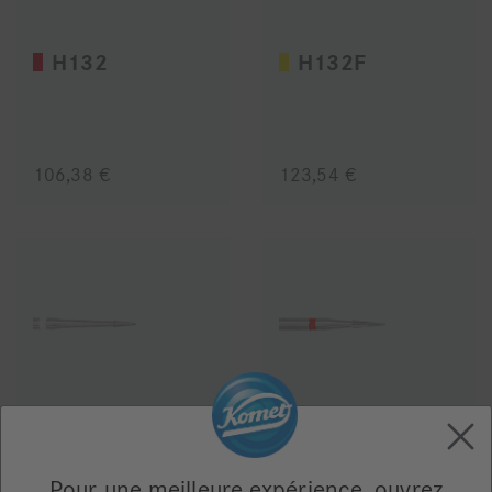
H132
H132F
106,38 €
123,54 €
H132UF
H133
Pour une meilleure expérience, ouvrez