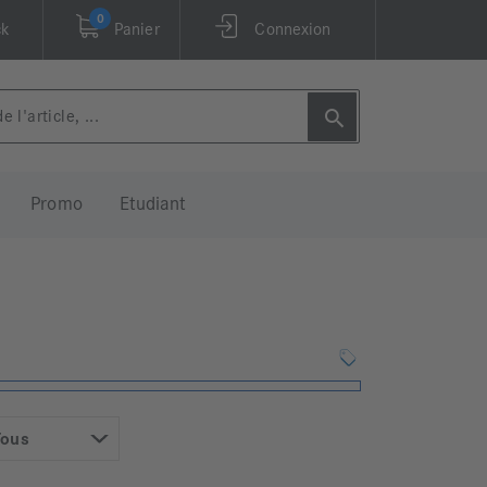
0
ck
Panier
Connexion
Promo
Etudiant
Tous