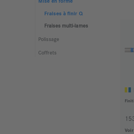
Mise en forme
Fraises à finir Q
Fraises multi-lames
Polissage
Coffrets
Fini
15
Voir