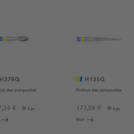
H379Q
H135Q
tion des composites
Finition des composites
7,34 €
173,58 €
5 pc.
5 pc.
Voir