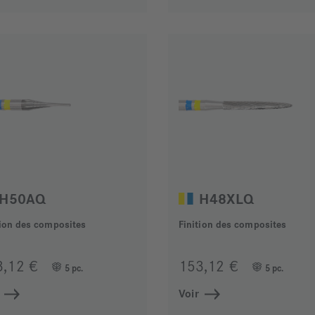
H50AQ
H48XLQ
tion des composites
Finition des composites
3,12 €
153,12 €
5 pc.
5 pc.
Voir