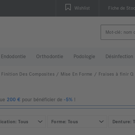
Wishlist
Fiche de Sto
Endodontie
Orthodontie
Podologie
Désinfection
Finition Des Composites
/
Mise En Forme
/
Fraises à finir Q
que
200
€
pour bénéficier de
-5%
!
ication: Tous
Forme: Tous
Denture: 