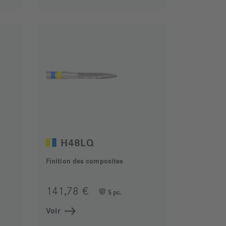
H48LQ
Finition des composites
141,78 €
5 pc.
Voir