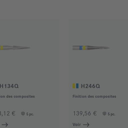
H134Q
H246Q
tion des composites
Finition des composites
3,12 €
139,56 €
5 pc.
5 pc.
Voir