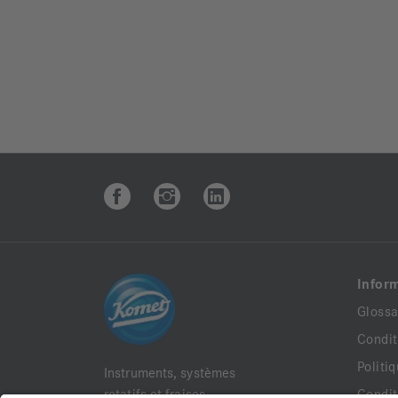
Infor
Glossa
Condit
Politi
Instruments, systèmes
rotatifs et fraises
Condit