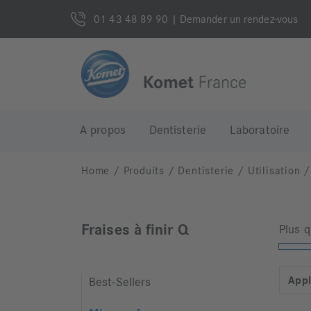
01 43 48 89 90
| Demander un rendez-vous
A propos
Dentisterie
Laboratoire
Home
/
Produits
/
Dentisterie
/
Utilisation
/
Fraises à finir Q
Plus 
Appl
Best-Sellers