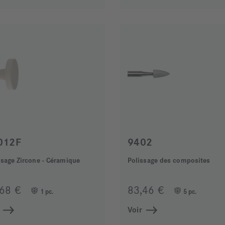
012F
9402
ssage Zircone - Céramique
Polissage des composites
,68 €
83,46 €
1 pc.
5 pc.
Voir