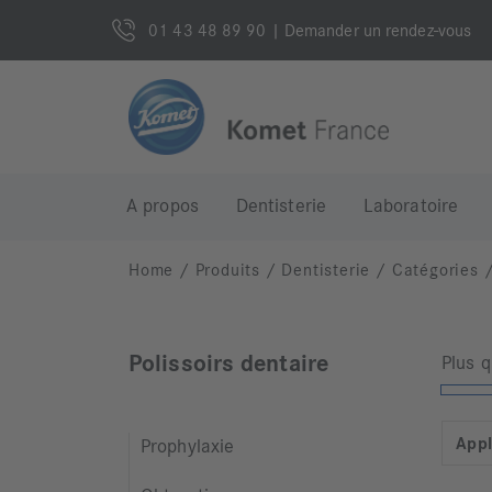
01 43 48 89 90
| Demander un rendez-vous
A propos
Dentisterie
Laboratoire
Home
/
Produits
/
Dentisterie
/
Catégories
Polissoirs dentaire
Plus 
Appl
Prophylaxie