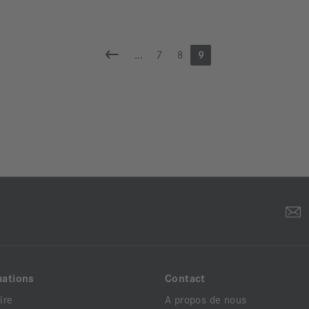
...
7
8
9
mations
Contact
ire
A propos de nous