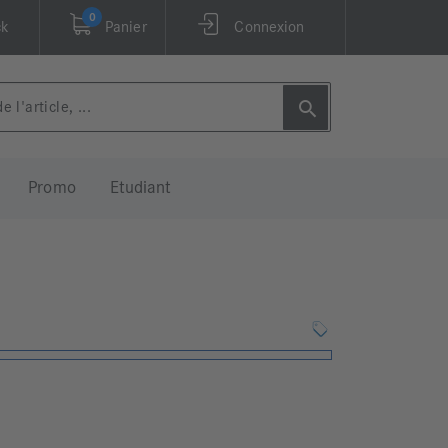
0
ck
Panier
Connexion
Promo
Etudiant