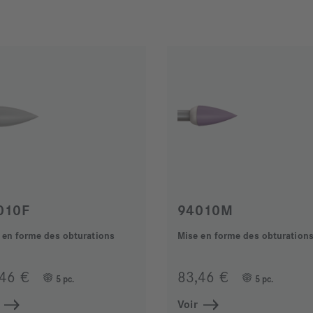
010F
94010M
 en forme des obturations
Mise en forme des obturation
,46 €
83,46 €
5 pc.
5 pc.
Voir