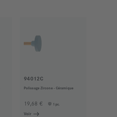
94012C
s
Polissage Zircone - Céramique
19,68 €
1 pc.
Voir