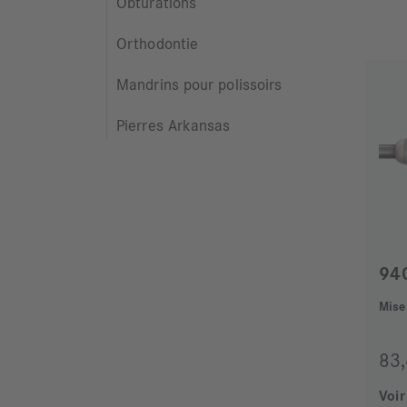
Obturations
Orthodontie
Mandrins pour polissoirs
Pierres Arkansas
94
Mise
83
Voir