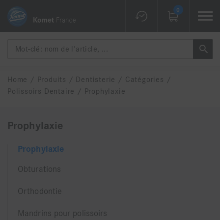
0
Home
/
Produits
/
Dentisterie
/
Catégories
/
Polissoirs Dentaire
/
Prophylaxie
Prophylaxie
Prophylaxie
Obturations
Orthodontie
Mandrins pour polissoirs